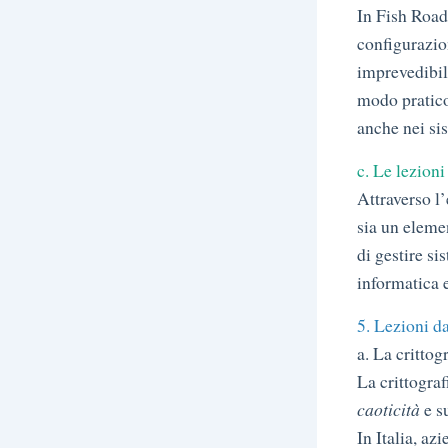
In Fish Road,
configurazio
imprevedibili
modo pratico
anche nei sis
c. Le lezioni
Attraverso l
sia un elemen
di gestire si
informatica e
5. Lezioni da
a. La critto
La crittograf
caoticità
e su
In Italia, az