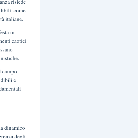
anza risiede
dibili, come
tà italiane.
festa in
menti caotici
ossano
nistiche.
el campo
dibili e
ndamentali
ema dinamico
ferenza degli