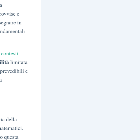
 a
rovvise e
nsegnare in
ondamentali
 contesti
lità
limitata
prevedibili e
a
ia della
matematici.
no questa