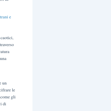
trani e
caotici,
ttraverso
ratura
 una
e un
ifrare le
, come gli
i di