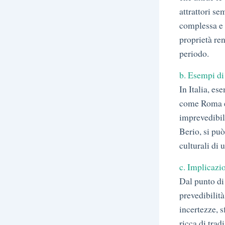
attrattori se
complessa e f
proprietà re
periodo.
b. Esempi di 
In Italia, es
come Roma e 
imprevedibil
Berio, si può
culturali di 
c. Implicazi
Dal punto di 
prevedibilità
incertezze, s
ricca di trad