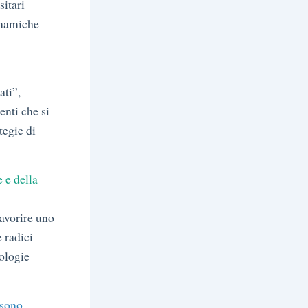
sitari
dinamiche
ati”,
enti che si
tegie di
 e della
favorire uno
e radici
nologie
ssono