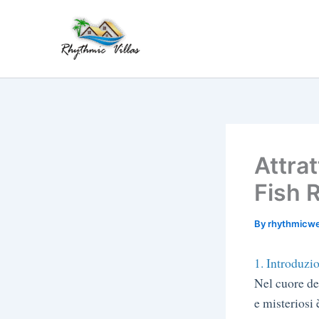
Skip
to
content
Attrat
Fish R
By
rhythmicw
1. Introduzio
Nel cuore de
e misteriosi 