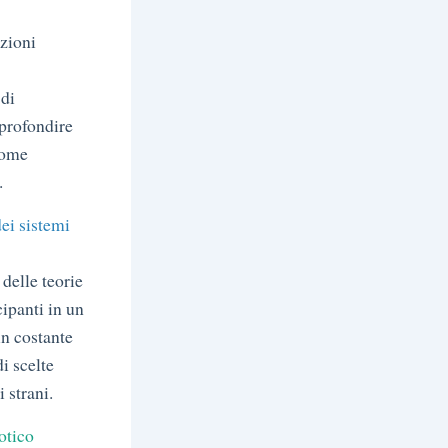
azioni
 di
pprofondire
 come
.
ei sistemi
delle teorie
cipanti in un
in costante
i scelte
 strani.
otico