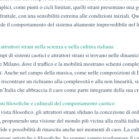
mplici, come punti o cicli limitati, quelli strani presentano una 
rattale, con una sensibilità estrema alle condizioni iniziali. Qu
nde il comportamento del sistema altamente imprevedibile nel 
attrattori strani nella scienza e nella cultura italiana
empi di sistemi caotici e attrattori strani si trovano nelle dinamic
Milano, dove il traffico e la mobilità mostrano schemi comple
i. Anche nel campo della musica, come nelle composizioni di 
 riscontrare un richiamo alla complessità e alla non linearità, s
un’Italia che abbraccia il caos come parte integrante della sua cr
oni filosofiche e culturali del comportamento caotico
vista filosofico, gli attrattori strani sfidano la concezione di or
, proponendo una visione del mondo più vicina alla realtà italian
fide e possibilità di rinascita anche nei momenti di caos. La cult
izioni artistiche e filosofiche, ha sempre saputo trasformare il c