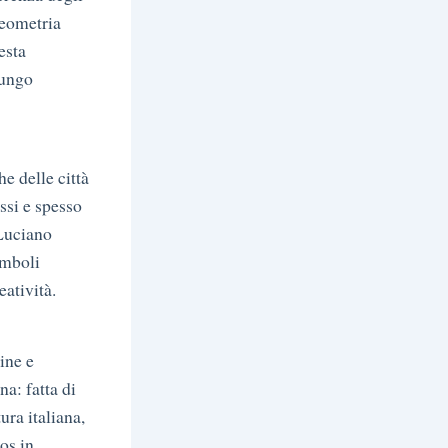
geometria
esta
lungo
he delle città
ssi e spesso
Luciano
imboli
eatività.
dine e
a: fatta di
ura italiana,
aos in