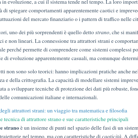
 in evoluzione, a cui il sistema tende nel tempo. La loro import
tà di spiegare comportamenti apparentemente caotici e impreve
luttuazioni del mercato finanziario o i pattern di traffico nelle cit
ttori, uno dei più sorprendenti è quello detto
strano
, che si mani
ci e non lineari. La connessione tra attrattori strani e comporta
ale perché permette di comprendere come sistemi complessi p
le di evoluzione apparentemente casuali, ma comunque determi
tti non sono solo teorici: hanno implicazioni pratiche anche n
za e della crittografia. La capacità di modellare sistemi impreve
uta a sviluppare tecniche di protezione dei dati più robuste, fo
 delle comunicazioni italiane e internazionali.
degli attrattori strani: un viaggio tra matematica e filosofia
e tecnica di attrattore strano e sue caratteristiche principali
re strano
è un insieme di punti nel spazio delle fasi di un sist
 traiettorie nel tempo, ma con caratteristiche di
caoticità
. A dif