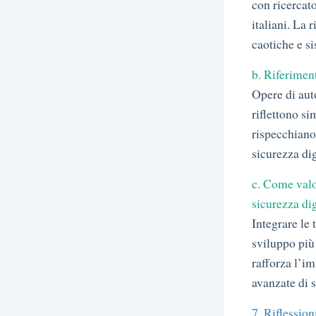
con ricercato
italiani. La 
caotiche e s
b. Riferiment
Opere di auto
riflettono si
rispecchiano
sicurezza dig
c. Come valor
sicurezza dig
Integrare le 
sviluppo più 
rafforza l’i
avanzate di 
7. Riflession