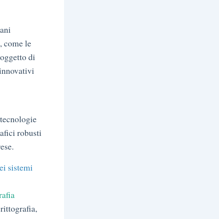
rani
e, come le
 oggetto di
 innovativi
 tecnologie
afici robusti
rese.
ei sistemi
rafia
ittografia,