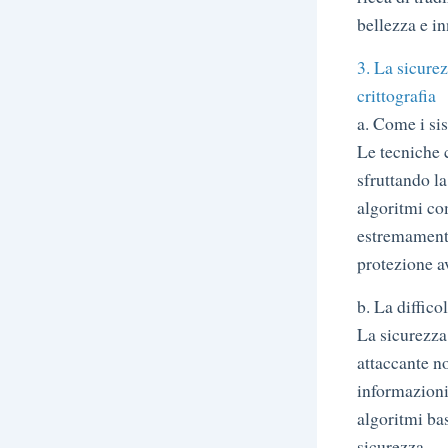
bellezza e i
3. La sicurez
crittografia
a. Come i si
Le tecniche c
sfruttando l
algoritmi co
estremamente 
protezione a
b. La diffico
La sicurezza 
attaccante no
informazioni 
algoritmi ba
sicurezza.