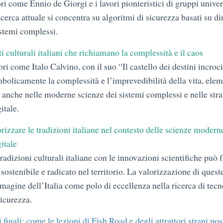
ri come Ennio de Giorgi e i lavori pionieristici di gruppi univer
ricerca attuale si concentra su algoritmi di sicurezza basati su 
istemi complessi.
i culturali italiani che richiamano la complessità e il caos
ri come Italo Calvino, con il suo “Il castello dei destini incroci
mbolicamente la complessità e l’imprevedibilità della vita, elem
 anche nelle moderne scienze dei sistemi complessi e nelle stra
itale.
izzare le tradizioni italiane nel contesto delle scienze moderne
itale
tradizioni culturali italiane con le innovazioni scientifiche può 
sostenibile e radicato nel territorio. La valorizzazione di quest
mmagine dell’Italia come polo di eccellenza nella ricerca di tec
sicurezza.
i finali: come le lezioni di Fish Road e degli attrattori strani po