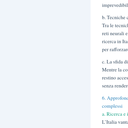
imprevedibil
b. Tecniche c
Tra le tecni
reti neurali
ricerca in It
per rafforzar
c. La sfida d
Mentre la co
restino acces
senza rendere
6. Approfondi
complessi
a. Ricerca e
L’Italia vant