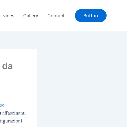
ervices
Gallery
Contact
Button
i da
sso
 affascinanti
nfigurazioni