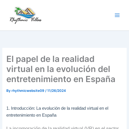
Skip
to
content
El papel de la realidad
virtual en la evolución del
entretenimiento en España
By
rhythmicwebsite09
/
11/26/2024
1. Introducción: La evolución de la realidad virtual en el
entretenimiento en España
La incorporación de la realidad virtual (VR) en el sector