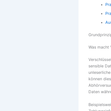
Pra
Pr
Au
Grundprinzi
Was macht V
Verschlüsse
sensible Da
unleserliche
können dies
Abhörversuc
Daten währ
Beispielswe
Zahlungsinf