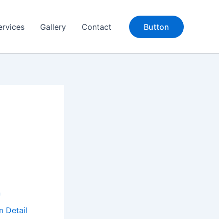
ervices
Gallery
Contact
Button
n
m Detail