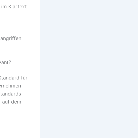
 im Klartext
angriffen
vant?
Standard für
ternehmen
Standards
d auf dem