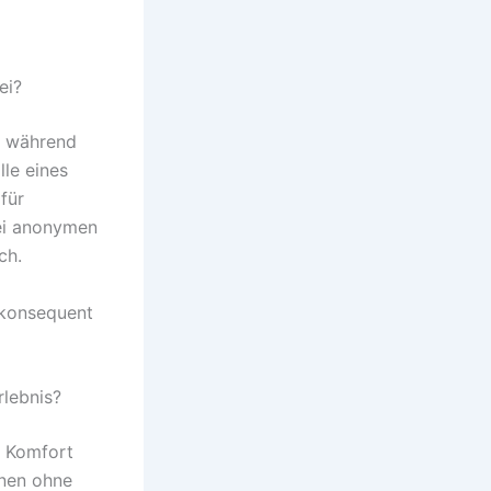
ei?
n während
le eines
für
bei anonymen
ch.
 konsequent
lebnis?
n Komfort
onen ohne