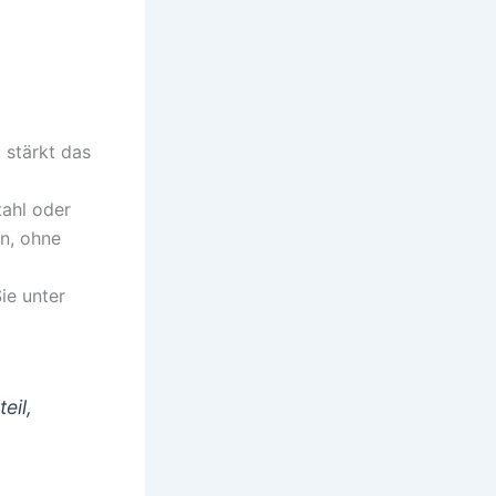
 stärkt das
tahl oder
en, ohne
ie unter
eil,