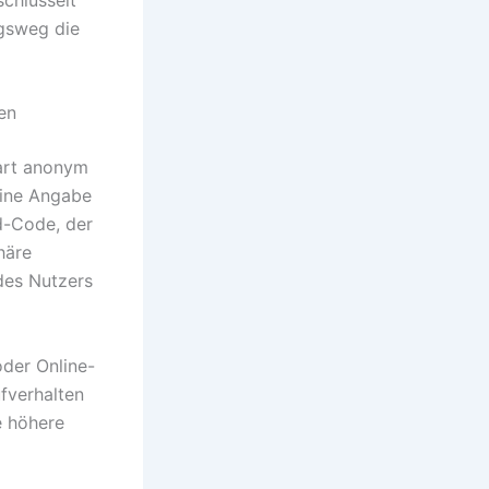
ngsweg die
en
sart anonym
eine Angabe
id-Code, der
häre
des Nutzers
der Online-
fverhalten
e höhere