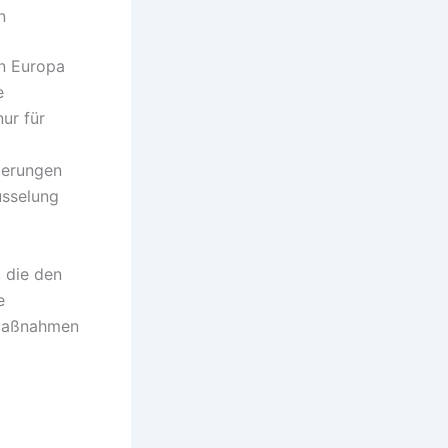
n
n Europa
e
ur für
rderungen
üsselung
 die den
e
smaßnahmen