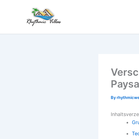
Skip
to
content
Versc
Paysa
By
rhythmicw
Inhaltsverze
Gr
Te