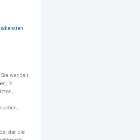
gsdiensten
 Sie wandelt
en, in
itzen,
rsuchen,
bei der die
chlüsselt