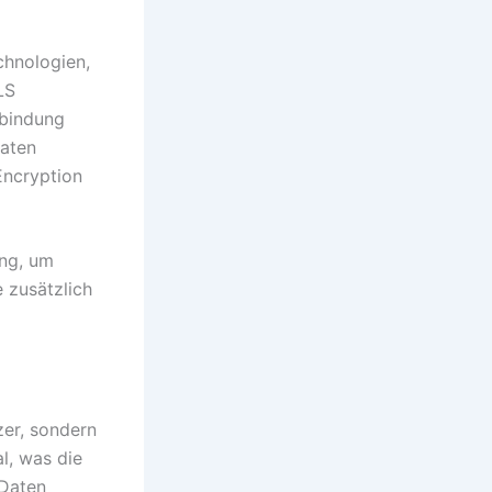
chnologien,
LS
rbindung
Daten
Encryption
ung, um
e zusätzlich
zer, sondern
l, was die
 Daten