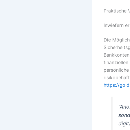
Praktische 
Inwiefern e
Die Möglich
Sicherheits
Bankkonten 
finanzielle
persönliche
risikobehaft
https://gol
“Ano
sond
digit