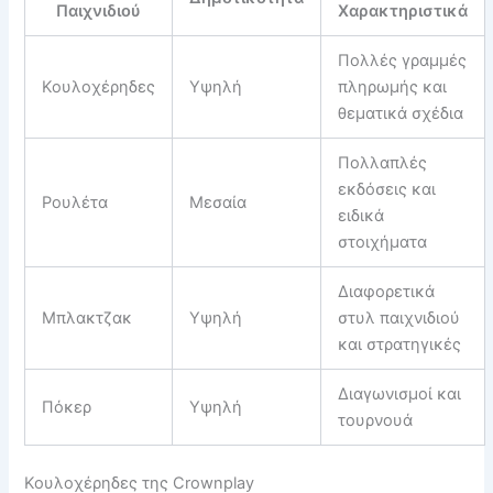
Παιχνιδιού
Χαρακτηριστικά
Πολλές γραμμές
Κουλοχέρηδες
Υψηλή
πληρωμής και
θεματικά σχέδια
Πολλαπλές
εκδόσεις και
Ρουλέτα
Μεσαία
ειδικά
στοιχήματα
Διαφορετικά
Μπλακτζακ
Υψηλή
στυλ παιχνιδιού
και στρατηγικές
Διαγωνισμοί και
Πόκερ
Υψηλή
τουρνουά
Κουλοχέρηδες της Crownplay