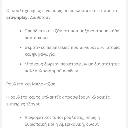
Οι κουλοχέρηδες είναι ίσως οι πιο ελκυστικοί τίτλοι στο
crownplay
. Διαθέτουν:
Προοδευτικοί τζάκποτ που αυξάνονται με κάθε
ποντάρισμα.
Θεματικές περιπέτειες που συνδυάζουν ιστορία
και ψυχαγωγία.
Μπόνους δωρεάν περιστροφών με δυνατότητες
πολλαπλασιασμού κερδών.
Ρουλέτα και Μπλακτζακ
Η ρουλέτα και το μπλακτζακ προσφέρουν κλασικές
εμπειρίες τζόγου:
Διαφορετικοί τύποι ρουλέτας, όπως η
Ευρωπαϊκή και η Αμερικανική, δίνουν