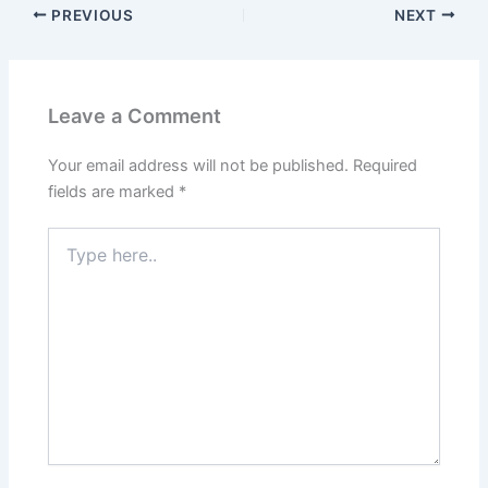
PREVIOUS
NEXT
Leave a Comment
Your email address will not be published.
Required
fields are marked
*
Type
here..