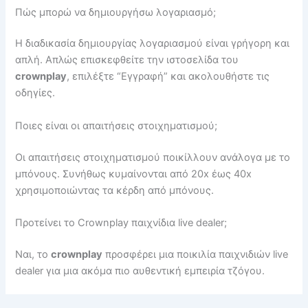
Πώς μπορώ να δημιουργήσω λογαριασμό;
Η διαδικασία δημιουργίας λογαριασμού είναι γρήγορη και
απλή. Απλώς επισκεφθείτε την ιστοσελίδα του
crownplay
, επιλέξτε “Εγγραφή” και ακολουθήστε τις
οδηγίες.
Ποιες είναι οι απαιτήσεις στοιχηματισμού;
Οι απαιτήσεις στοιχηματισμού ποικίλλουν ανάλογα με το
μπόνους. Συνήθως κυμαίνονται από 20x έως 40x
χρησιμοποιώντας τα κέρδη από μπόνους.
Προτείνει το Crownplay παιχνίδια live dealer;
Ναι, το
crownplay
προσφέρει μια ποικιλία παιχνιδιών live
dealer για μια ακόμα πιο αυθεντική εμπειρία τζόγου.