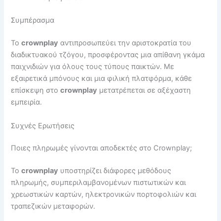
Συμπέρασμα
Το
crownplay
αντιπροσωπεύει την αριστοκρατία του
διαδικτυακού τζόγου, προσφέροντας μια απίθανη γκάμα
παιχνιδιών για όλους τους τύπους παικτών. Με
εξαιρετικά μπόνους και μια φιλική πλατφόρμα, κάθε
επίσκεψη στο
crownplay
μετατρέπεται σε αξέχαστη
εμπειρία.
Συχνές Ερωτήσεις
Ποιες πληρωμές γίνονται αποδεκτές στο Crownplay;
Το
crownplay
υποστηρίζει διάφορες μεθόδους
πληρωμής, συμπεριλαμβανομένων πιστωτικών και
χρεωστικών καρτών, ηλεκτρονικών πορτοφολιών και
τραπεζικών μεταφορών.