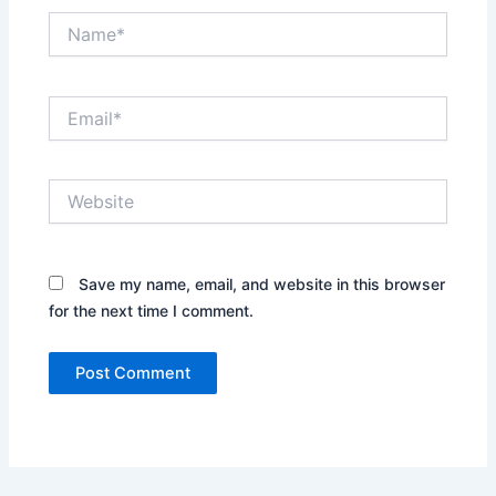
Name*
Email*
Website
Save my name, email, and website in this browser
for the next time I comment.