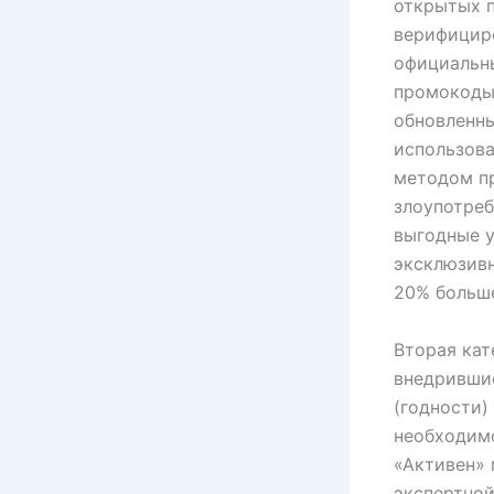
открытых 
верифициро
официальны
промокоды 
обновленн
использова
методом п
злоупотреб
выгодные у
эксклюзивн
20% больше
Вторая кат
внедрившие
(годности)
необходимо
«Активен» 
экспертной