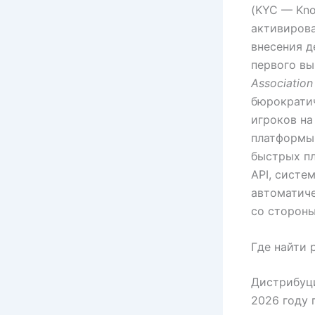
(KYC — Kno
активирова
внесения д
первого в
Association
бюрократич
игроков на
платформы.
быстрых пл
API, систе
автоматиче
со сторон
Где найти 
Дистрибуц
2026 году 