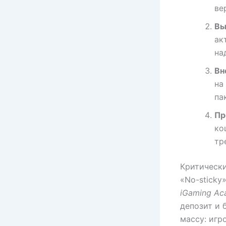
ве
Вы
ак
на
Вн
на
па
Пр
ко
тр
Критически
«No-sticky
iGaming A
депозит и 
массу: игр