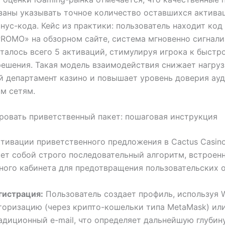
заны указывать точное количество оставшихся актива
нус-кода. Кейс из практики: пользователь находит код
OMO» на обзорном сайте, система мгновенно сигнали
сталось всего 5 активаций, стимулируя игрока к быстр
ешения. Такая модель взаимодействия снижает нагруз
 департамент казино и повышает уровень доверия ау
м сетям.
ровать приветственный пакет: пошаговая инструкция
тивации приветственного предложения в Cactus Casin
ет собой строго последовательный алгоритм, встроен
ного кабинета для предотвращения пользовательских 
гистрация:
Пользователь создает профиль, используя 
торизацию (через крипто-кошельки типа MetaMask) ил
адиционный e-mail, что определяет дальнейшую глубин