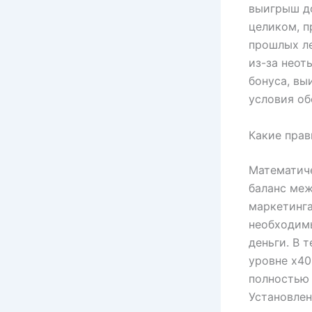
выигрыш до
целиком, п
прошлых ле
из-за неот
бонуса, вы
условия об
Какие прав
Математич
баланс ме
маркетинга
необходимы
деньги. В 
уровне x40
полностью
Установлен