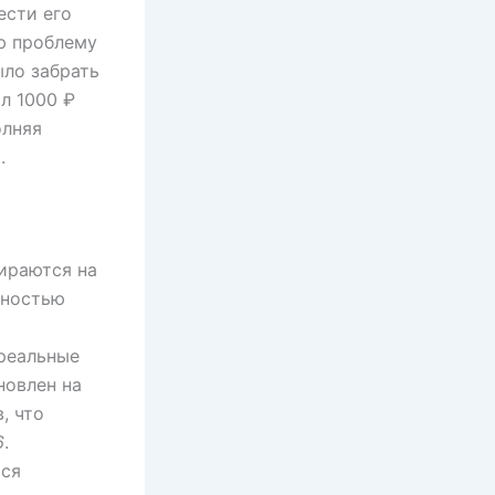
ести его
ю проблему
ыло забрать
л 1000 ₽
олняя
.
ираются на
бностью
 реальные
новлен на
, что
6
.
тся