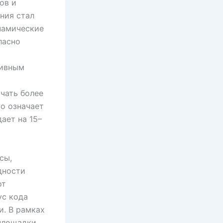
ов и
ния стал
намические
ласно
тивным
чать более
о означает
ает на 15–
сы,
дности
от
ус кода
и. В рамках
 площадки