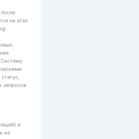
 после
тся на этап
ing
новых
ания
 (Систему
ковскими
 статус,
х запросов
наций) в
ь из