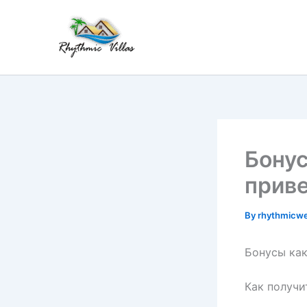
Skip
to
content
Бонус
приве
By
rhythmicw
Бонусы как
Как получи