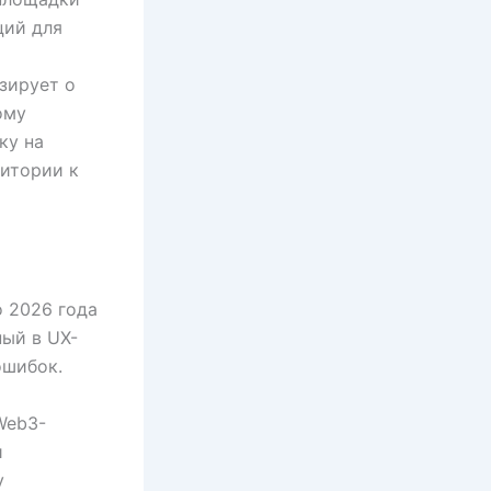
ций для
зирует о
ому
ку на
дитории к
o 2026 года
ный в UX-
ошибок.
Web3-
и
у