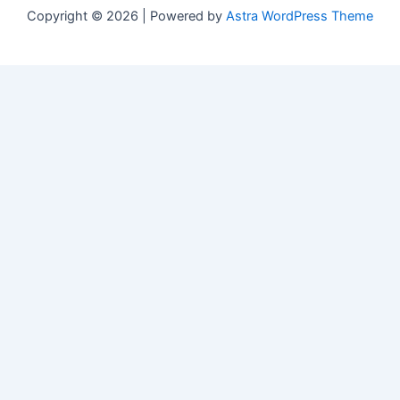
Copyright © 2026 | Powered by
Astra WordPress Theme
Свежие материалы
Cactus casino мобильное приложение:
обновления и changelog версий
(07/20/2026)
Riobet casino вход с мобильного устройства:
типичные ошибки и способы их устранения
(07/20/2026)
Атом казино официальный сайт в России:
стабильность работы
(04/23/2026)
Ева казино бонус за первый депозит: Как получить
(03/29/2026)
Бонусы кактус казино 2026: Разбор