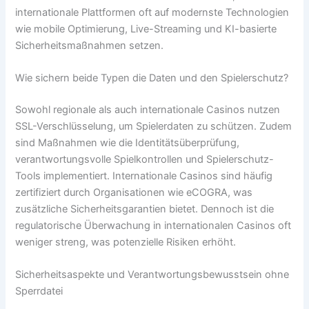
internationale Plattformen oft auf modernste Technologien
wie mobile Optimierung, Live-Streaming und KI-basierte
Sicherheitsmaßnahmen setzen.
Wie sichern beide Typen die Daten und den Spielerschutz?
Sowohl regionale als auch internationale Casinos nutzen
SSL-Verschlüsselung, um Spielerdaten zu schützen. Zudem
sind Maßnahmen wie die Identitätsüberprüfung,
verantwortungsvolle Spielkontrollen und Spielerschutz-
Tools implementiert. Internationale Casinos sind häufig
zertifiziert durch Organisationen wie eCOGRA, was
zusätzliche Sicherheitsgarantien bietet. Dennoch ist die
regulatorische Überwachung in internationalen Casinos oft
weniger streng, was potenzielle Risiken erhöht.
Sicherheitsaspekte und Verantwortungsbewusstsein ohne
Sperrdatei