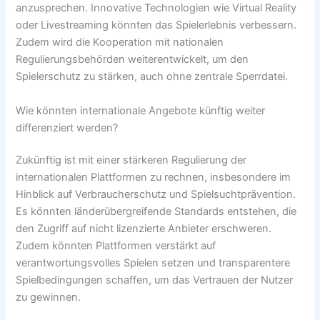
anzusprechen. Innovative Technologien wie Virtual Reality
oder Livestreaming könnten das Spielerlebnis verbessern.
Zudem wird die Kooperation mit nationalen
Regulierungsbehörden weiterentwickelt, um den
Spielerschutz zu stärken, auch ohne zentrale Sperrdatei.
Wie könnten internationale Angebote künftig weiter
differenziert werden?
Zukünftig ist mit einer stärkeren Regulierung der
internationalen Plattformen zu rechnen, insbesondere im
Hinblick auf Verbraucherschutz und Spielsuchtprävention.
Es könnten länderübergreifende Standards entstehen, die
den Zugriff auf nicht lizenzierte Anbieter erschweren.
Zudem könnten Plattformen verstärkt auf
verantwortungsvolles Spielen setzen und transparentere
Spielbedingungen schaffen, um das Vertrauen der Nutzer
zu gewinnen.