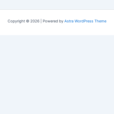
Copyright © 2026 | Powered by
Astra WordPress Theme
Свежие материалы
Cactus casino мобильное приложение:
обновления и changelog версий
(07/20/2026)
Riobet casino вход с мобильного устройства:
типичные ошибки и способы их устранения
(07/20/2026)
Атом казино официальный сайт в России:
стабильность работы
(04/23/2026)
Ева казино бонус за первый депозит: Как получить