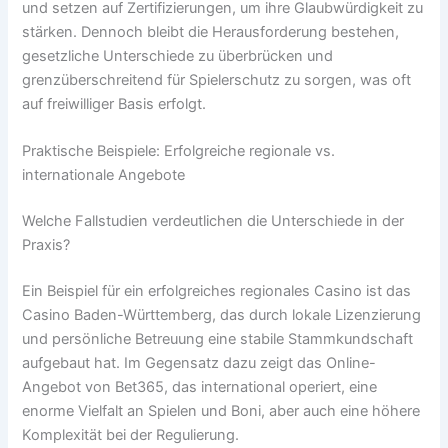
und setzen auf Zertifizierungen, um ihre Glaubwürdigkeit zu
stärken. Dennoch bleibt die Herausforderung bestehen,
gesetzliche Unterschiede zu überbrücken und
grenzüberschreitend für Spielerschutz zu sorgen, was oft
auf freiwilliger Basis erfolgt.
Praktische Beispiele: Erfolgreiche regionale vs.
internationale Angebote
Welche Fallstudien verdeutlichen die Unterschiede in der
Praxis?
Ein Beispiel für ein erfolgreiches regionales Casino ist das
Casino Baden-Württemberg, das durch lokale Lizenzierung
und persönliche Betreuung eine stabile Stammkundschaft
aufgebaut hat. Im Gegensatz dazu zeigt das Online-
Angebot von Bet365, das international operiert, eine
enorme Vielfalt an Spielen und Boni, aber auch eine höhere
Komplexität bei der Regulierung.