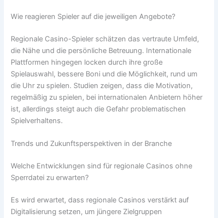
Wie reagieren Spieler auf die jeweiligen Angebote?
Regionale Casino-Spieler schätzen das vertraute Umfeld,
die Nähe und die persönliche Betreuung. Internationale
Plattformen hingegen locken durch ihre große
Spielauswahl, bessere Boni und die Möglichkeit, rund um
die Uhr zu spielen. Studien zeigen, dass die Motivation,
regelmäßig zu spielen, bei internationalen Anbietern höher
ist, allerdings steigt auch die Gefahr problematischen
Spielverhaltens.
Trends und Zukunftsperspektiven in der Branche
Welche Entwicklungen sind für regionale Casinos ohne
Sperrdatei zu erwarten?
Es wird erwartet, dass regionale Casinos verstärkt auf
Digitalisierung setzen, um jüngere Zielgruppen