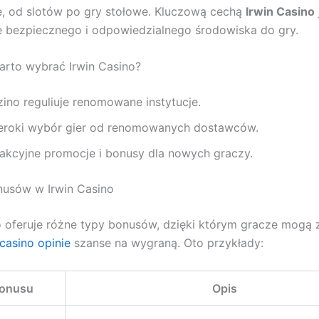
, od slotów po gry stołowe. Kluczową cechą
Irwin Casino
 bezpiecznego i odpowiedzialnego środowiska do gry.
rto wybrać Irwin Casino?
zino reguliuje renomowane instytucje.
eroki wybór gier od renomowanych dostawców.
rakcyjne promocje i bonusy dla nowych graczy.
nusów w Irwin Casino
o oferuje różne typy bonusów, dzięki którym gracze mogą
 casino opinie
szanse na wygraną. Oto przykłady:
bonusu
Opis