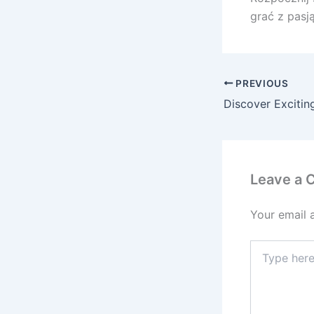
grać z pasją
PREVIOUS
Leave a
Your email 
Type
here..