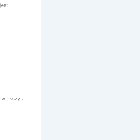
jest
 zwiększyć