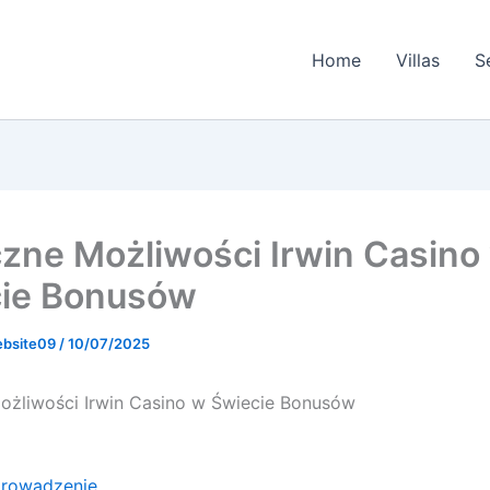
Home
Villas
S
zne Możliwości Irwin Casino
ie Bonusów
ebsite09
/
10/07/2025
ożliwości Irwin Casino w Świecie Bonusów
rowadzenie