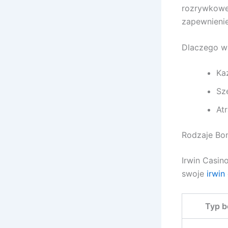
rozrywkowe
zapewnienie
Dlaczego wa
Ka
Sz
At
Rodzaje Bo
Irwin Casin
swoje
irwin
Typ 