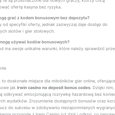
y te są przeznaczone dla nowych graczy, którzy chcą
ować ofertę kasyna bez ryzyka.
mogę grać z kodem bonusowym bez depozytu?
y od specyfiki oferty, jednak zazwyczaj daje dostęp do
ych slotów i gier stołowych.
 mogę używać kodów bonusowych?
d ma swoje unikalne warunki, które należy sprawdzić prz
nie
o to doskonałe miejsce dla miłośników gier online, oferując
sowe jak
irwin casino no deposit bonus codes
. Dzięki nim
ą odkrywać emocjonującą rozrywkę hazardową bez konie
ch wydatków. Zrozumienie dostępnych bonusów oraz korz
lucz do sukcesu w zdobywaniu niezapomnianych wygranyc
swoją przygodę z Irwin Casino już dziś i odkryj, co napra