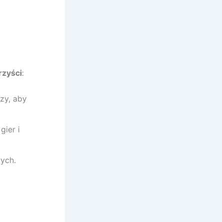
rzyści
:
zy, aby
gier i
ych.