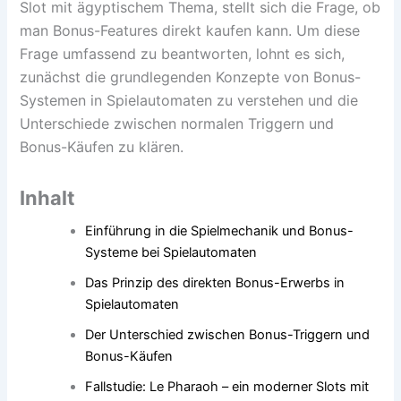
Slot mit ägyptischem Thema, stellt sich die Frage, ob
man Bonus-Features direkt kaufen kann. Um diese
Frage umfassend zu beantworten, lohnt es sich,
zunächst die grundlegenden Konzepte von Bonus-
Systemen in Spielautomaten zu verstehen und die
Unterschiede zwischen normalen Triggern und
Bonus-Käufen zu klären.
Inhalt
Einführung in die Spielmechanik und Bonus-
Systeme bei Spielautomaten
Das Prinzip des direkten Bonus-Erwerbs in
Spielautomaten
Der Unterschied zwischen Bonus-Triggern und
Bonus-Käufen
Fallstudie: Le Pharaoh – ein moderner Slots mit