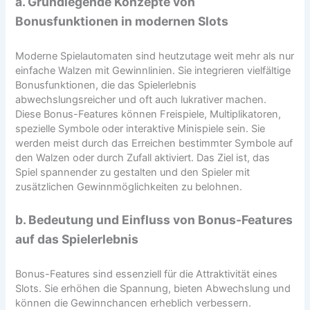
a. Grundlegende Konzepte von
Bonusfunktionen in modernen Slots
Moderne Spielautomaten sind heutzutage weit mehr als nur
einfache Walzen mit Gewinnlinien. Sie integrieren vielfältige
Bonusfunktionen, die das Spielerlebnis
abwechslungsreicher und oft auch lukrativer machen.
Diese Bonus-Features können Freispiele, Multiplikatoren,
spezielle Symbole oder interaktive Minispiele sein. Sie
werden meist durch das Erreichen bestimmter Symbole auf
den Walzen oder durch Zufall aktiviert. Das Ziel ist, das
Spiel spannender zu gestalten und den Spieler mit
zusätzlichen Gewinnmöglichkeiten zu belohnen.
b. Bedeutung und Einfluss von Bonus-Features
auf das Spielerlebnis
Bonus-Features sind essenziell für die Attraktivität eines
Slots. Sie erhöhen die Spannung, bieten Abwechslung und
können die Gewinnchancen erheblich verbessern.