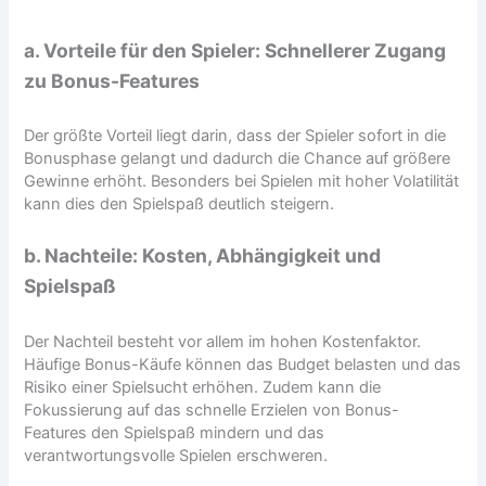
a. Vorteile für den Spieler: Schnellerer Zugang
zu Bonus-Features
Der größte Vorteil liegt darin, dass der Spieler sofort in die
Bonusphase gelangt und dadurch die Chance auf größere
Gewinne erhöht. Besonders bei Spielen mit hoher Volatilität
kann dies den Spielspaß deutlich steigern.
b. Nachteile: Kosten, Abhängigkeit und
Spielspaß
Der Nachteil besteht vor allem im hohen Kostenfaktor.
Häufige Bonus-Käufe können das Budget belasten und das
Risiko einer Spielsucht erhöhen. Zudem kann die
Fokussierung auf das schnelle Erzielen von Bonus-
Features den Spielspaß mindern und das
verantwortungsvolle Spielen erschweren.