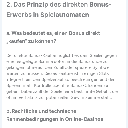
2. Das Prinzip des direkten Bonus-
Erwerbs in Spielautomaten
a. Was bedeutet es, einen Bonus direkt
„kaufen“ zu können?
Der direkte Bonus-Kauf ermöglicht es dem Spieler, gegen
eine festgelegte Summe sofort in die Bonusrunde zu
gelangen, ohne auf den Zufall oder spezielle Symbole
warten zu müssen. Dieses Feature ist in einigen Slots
integriert, um den Spielverlauf zu beschleunigen und den
Spielern mehr Kontrolle über ihre Bonus-Chancen zu
geben. Dabei zahlt der Spieler eine bestimmte Gebühr, die
oft im Verhältnis zur potenziellen Gewinnsumme steht.
b. Rechtliche und technische
Rahmenbedingungen in Online-Casinos