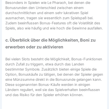
Besonders in Spielen wie Le Pharaoh, bei denen die
Bonusrunden den Unterschied zwischen einem
durchschnittlichen und einem sehr lukrativen Spiel
ausmachen, tragen sie wesentlich zum Spielspaß bei.
Zudem beeinflussen Bonus-Features oft die Volatilität des
Spiels, also wie häufig und wie hoch die Gewinne ausfallen.
c. Überblick über die Möglichkeiten, Boni zu
erwerben oder zu aktivieren
Bei vielen Slots besteht die Möglichkeit, Bonus-Funktionen
durch Zufall zu triggern, etwa durch das Landen
bestimmter Symbole. Zusätzlich bieten einige Spiele die
Option, Bonuskäufe zu tätigen, bei denen der Spieler gegen
eine Münzsumme direkt in die Bonusrunde gelangen kann.
Diese sogenannten Bonus-Käufe werden in einigen
Ländern reguliert, weil sie das Spielverhalten beeinflussen
und das Risiko für den Spieler erhöhen können.