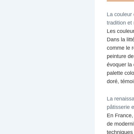
La couleur d
tradition e
Les couleur
Dans la lit
comme le r
peinture de
évoquer la 
palette col
doré, témoi
La renaiss
pâtisserie e
En France, 
de modernit
techniques 