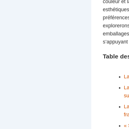
couleur et
esthétiques
préférence
explorerons
emballages 
s’appuyant
Table de
La
La
su
La
fr
« 