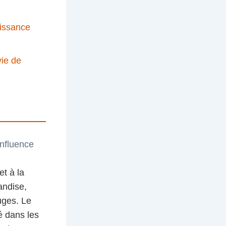
aissance
vie de
influence
et à la
andise,
uges. Le
é dans les