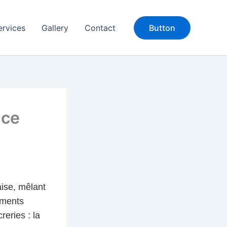
ervices
Gallery
Contact
Button
nce
aise, mêlant
éments
reries : la