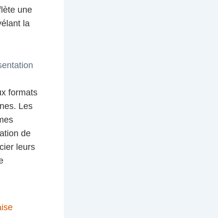
flète une
élant la
sentation
ux formats
rnes. Les
rmes
ation de
ier leurs
e
aise