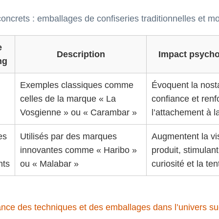
ncrets : emballages de confiseries traditionnelles et m
e
Description
Impact psycho
ng
Exemples classiques comme
Évoquent la nosta
celles de la marque « La
confiance et renf
Vosgienne » ou « Carambar »
l’attachement à la
es
Utilisés par des marques
Augmentent la vis
innovantes comme « Haribo »
produit, stimulant
nts
ou « Malabar »
curiosité et la ten
ance des techniques et des emballages dans l’univers su