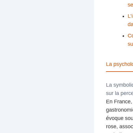
se
L’
da
Co
su
La psycholo
La symboliq
sur la perc
En France, l
gastronomi
évoque souv
rose, assoc