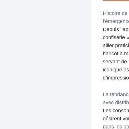
Histoire de
l’émergenc
Depuis l’ap
confiserie 
allier prat
haricot a m
servant de 
iconique es
d’impressio
La tendance
avec distri
Les consomm
désirent vo
dans les p