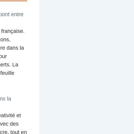
 pont entre
 française.
ions,
re dans la
our
serts. La
feuille
ns la
tivité et
avec des
cre, tout en