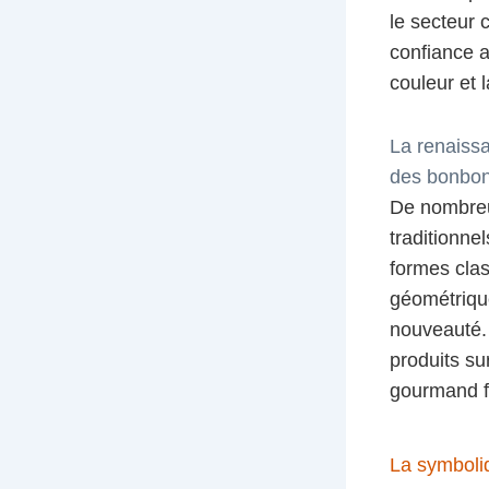
le secteur 
confiance a
couleur et l
La renaissa
des bonbo
De nombreu
traditionne
formes clas
géométrique
nouveauté. 
produits su
gourmand f
La symboliq