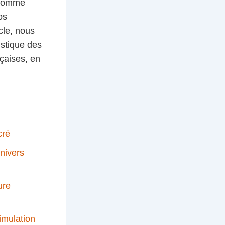
 comme
os
cle, nous
istique des
nçaises, en
cré
nivers
ure
imulation