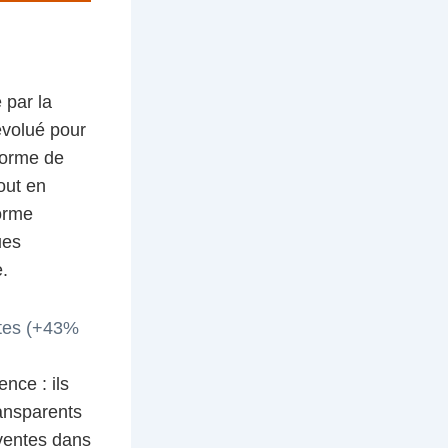
 par la
évolué pour
 forme de
out en
forme
ues
.
ntes (+43%
nce : ils
ransparents
ventes dans