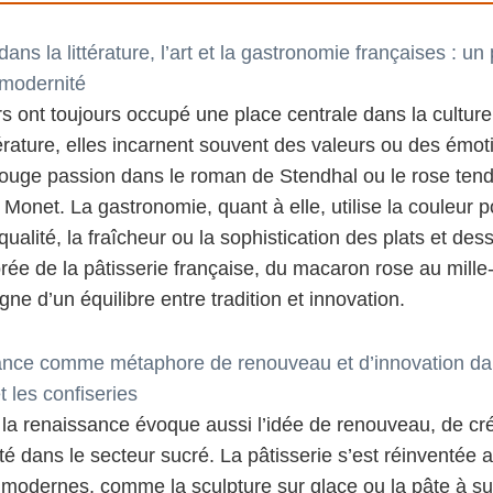
ans la littérature, l’art et la gastronomie françaises : un
t modernité
s ont toujours occupé une place centrale dans la culture
térature, elles incarnent souvent des valeurs ou des émot
ouge passion dans le roman de Stendhal ou le rose tend
 Monet. La gastronomie, quant à elle, utilise la couleur p
qualité, la fraîcheur ou la sophistication des plats et des
orée de la pâtisserie française, du macaron rose au mille-
gne d’un équilibre entre tradition et innovation.
ance comme métaphore de renouveau et d’innovation da
t les confiseries
la renaissance évoque aussi l’idée de renouveau, de créa
é dans le secteur sucré. La pâtisserie s’est réinventée 
modernes, comme la sculpture sur glace ou la pâte à su