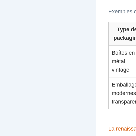
Exemples co
Type d
packagi
Boîtes en
métal
vintage
Emballag
modernes
transpare
La renaiss