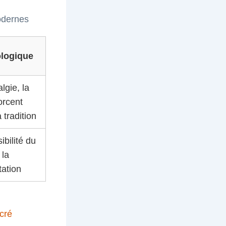
odernes
logique
lgie, la
orcent
 tradition
ibilité du
 la
tation
cré