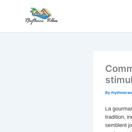
Skip
to
content
Comme
stimu
By
rhythmicw
La gourmand
tradition, 
semblent jo