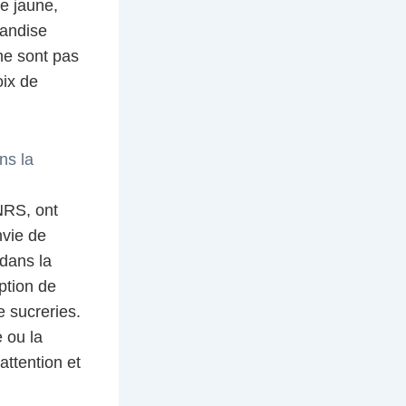
e jaune,
mandise
ne sont pas
oix de
ns la
NRS, ont
nvie de
dans la
ption de
e sucreries.
 ou la
attention et