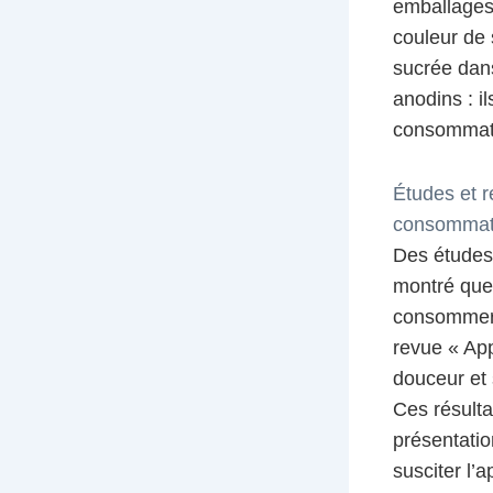
emballages 
couleur de 
sucrée dan
anodins : i
consommat
Études et r
consommati
Des études
montré que 
consommer 
revue « App
douceur et 
Ces résulta
présentatio
susciter l’a