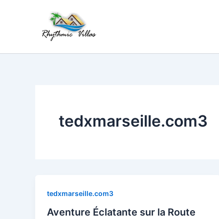
Skip
to
content
tedxmarseille.com3
tedxmarseille.com3
Aventure Éclatante sur la Route