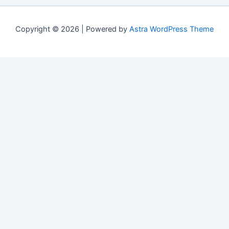
Copyright © 2026 | Powered by
Astra WordPress Theme
Свежие материалы
Cactus casino мобильное приложение:
обновления и changelog версий
(07/20/2026)
Riobet casino вход с мобильного устройства:
типичные ошибки и способы их устранения
(07/20/2026)
Атом казино официальный сайт в России:
стабильность работы
(04/23/2026)
Ева казино бонус за первый депозит: Как получить
(03/29/2026)