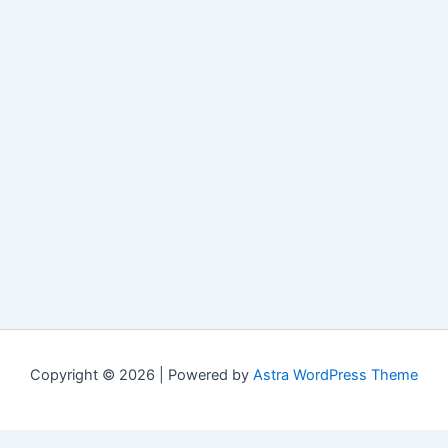
Copyright © 2026 | Powered by
Astra WordPress Theme