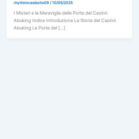
rhythmicwebsite09
/
10/05/2025
I Misteri e le Meraviglie delle Porte del Casinò
Abuking Indice Introduzione La Storia del Casinò
Abuking Le Porte del […]