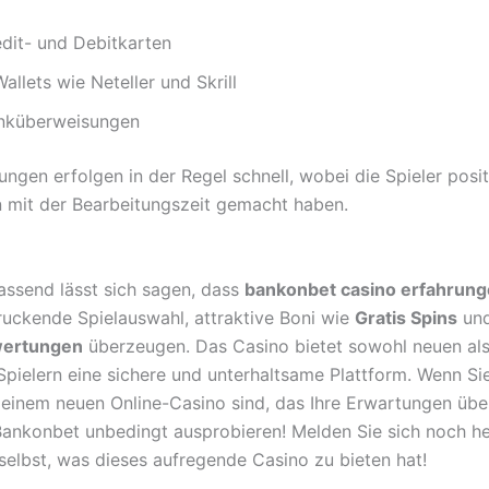
edit- und Debitkarten
allets wie Neteller und Skrill
nküberweisungen
ngen erfolgen in der Regel schnell, wobei die Spieler posit
 mit der Bearbeitungszeit gemacht haben.
ssend lässt sich sagen, dass
bankonbet casino erfahrun
ruckende Spielauswahl, attraktive Boni wie
Gratis Spins
und
ertungen
überzeugen. Das Casino bietet sowohl neuen al
Spielern eine sichere und unterhaltsame Plattform. Wenn Si
einem neuen Online-Casino sind, das Ihre Erwartungen übert
 Bankonbet unbedingt ausprobieren! Melden Sie sich noch h
 selbst, was dieses aufregende Casino zu bieten hat!