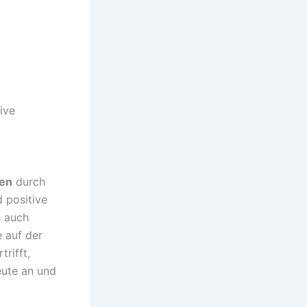
ive
gen
durch
 positive
s auch
e auf der
rifft,
eute an und