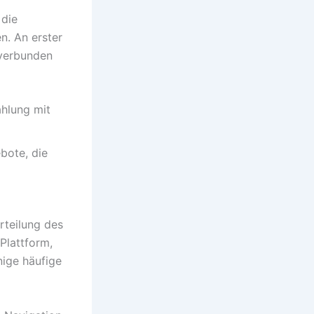
 die
n. An erster
 verbunden
ahlung mit
bote, die
rteilung des
Plattform,
nige häufige