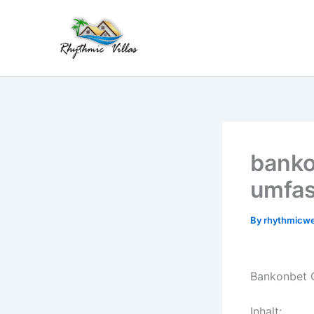
Skip
to
content
banko
umfas
By
rhythmicw
Bankonbet C
Inhalt: