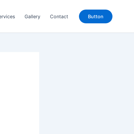
ervices
Gallery
Contact
Button