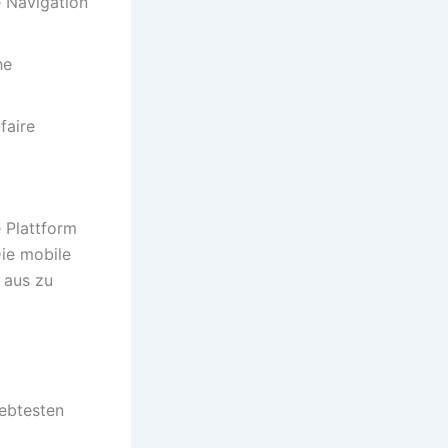
e Navigation
he
faire
e Plattform
Die mobile
 aus zu
iebtesten